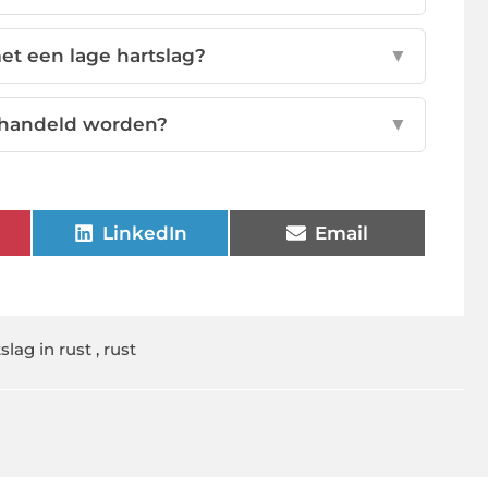
 een lage hartslag?
▼
behandeld worden?
▼
LinkedIn
Email
slag in rust
,
rust