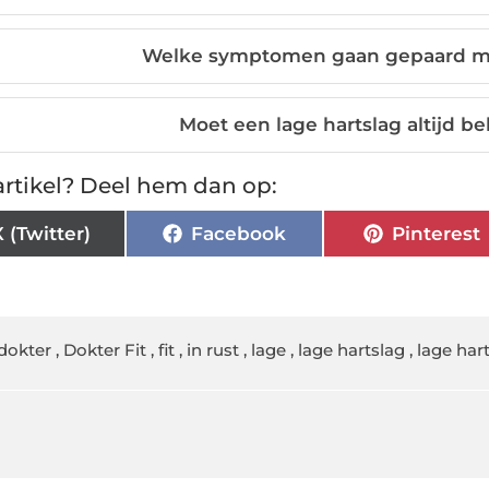
Welke symptomen gaan gepaard met
Moet een lage hartslag altijd 
rtikel? Deel hem dan op:
X (Twitter)
Facebook
Pinterest
dokter
,
Dokter Fit
,
fit
,
in rust
,
lage
,
lage hartslag
,
lage hart