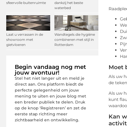
sfeervolle buitenruimte
dankzij het beste
waterbed
Raadplee
Geb
We
Dui
Laat u verrassen in de
Wandtegels die hygiëne
Zw
showroom met
combineren met stijl in
Pij
gietvloeren
Rotterdam
Ve
Har
Begin vandaag nog met
Moet 
jouw avontuur!
Als uw h
Stel het niet langer uit en meld je
de teken
direct aan. Ons platform biedt de
perfecte gelegenheid om jouw
Als uw h
mening te uiten en jouw blog met
kunt fla
een breder publiek te delen. Druk
waardoor
op de knop ‘Registreren’ en zet de
eerste stap richting meer
Kan wa
zichtbaarheid en ontwikkeling.
activit