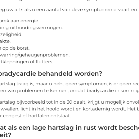
g uw arts als u een aantal van deze symptomen ervaart en u
rek aan energie.
inig uithoudingsvermogen.
zeligheid.
akte.
n op de borst.
rwarring/geheugenproblemen.
tkloppingen of flutters.
bradycardie behandeld worden?
artslag traag is, maar u hebt geen symptomen, is er geen re
en van problemen te kennen, omdat bradycardie in sommige
artslag bijvoorbeeld tot in de 30 daalt, krijgt u mogelijk o
uwvallen, licht in het hoofd wordt en kortademig wordt. He
 congestief hartfalen ontstaat.
t als een lage hartslag in rust wordt bes
eit?