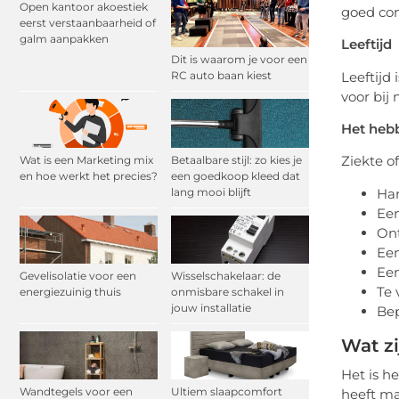
Open kantoor akoestiek
goed com
eerst verstaanbaarheid of
galm aanpakken
Leeftijd
Dit is waarom je voor een
Leeftijd
RC auto baan kiest
voor bij
Het heb
Ziekte o
Wat is een Marketing mix
Betaalbare stijl: zo kies je
en hoe werkt het precies?
een goedkoop kleed dat
lang mooi blijft
Har
Een
Ont
Een
Een
Gevelisolatie voor een
Wisselschakelaar: de
Te 
energiezuinig thuis
onmisbare schakel in
jouw installatie
Bep
Wat z
Het is h
Wandtegels voor een
Ultiem slaapcomfort
heeft ma