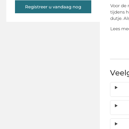
Voor de 
Registreer u vandaag nog
tijdens 
dutje. A
Lees me
Veel