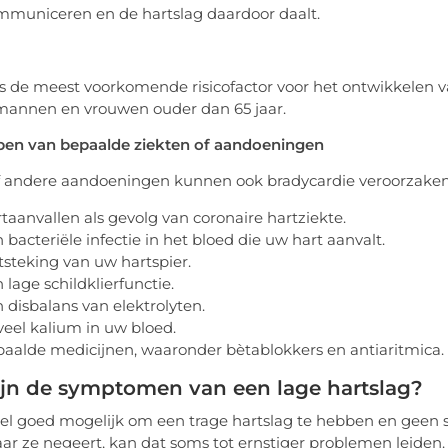
municeren en de hartslag daardoor daalt.
 is de meest voorkomende risicofactor voor het ontwikkelen
 mannen en vrouwen ouder dan 65 jaar.
ben van bepaalde ziekten of aandoeningen
f andere aandoeningen kunnen ook bradycardie veroorzaken
taanvallen als gevolg van coronaire hartziekte.
 bacteriële infectie in het bloed die uw hart aanvalt.
steking van uw hartspier.
 lage schildklierfunctie.
 disbalans van elektrolyten.
veel kalium in uw bloed.
aalde medicijnen, waaronder bètablokkers en antiaritmica.
ijn de symptomen van een lage hartslag?
eel goed mogelijk om een trage hartslag te hebben en gee
ar ze negeert, kan dat soms tot ernstiger problemen leiden.