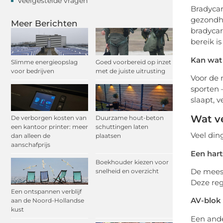
Veelgestelde vragen
Bradycar
gezondhe
Meer Berichten
bradycar
bereik i
Kan wat 
Slimme energieopslag
Goed voorbereid op inzet
voor bedrijven
met de juiste uitrusting
Voor de 
sporten 
slaapt, 
Wat ve
De verborgen kosten van
Duurzame hout-beton
een kantoor printer: meer
schuttingen laten
Veel din
dan alleen de
plaatsen
aanschafprijs
Een hart
Boekhouder kiezen voor
De meest
snelheid en overzicht
Deze reg
Een ontspannen verblijf
AV-blok
aan de Noord-Hollandse
kust
Een ande