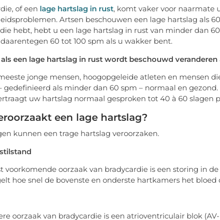
die, of een
lage hartslag in rust
, komt vaker voor naarmate u
idsproblemen. Artsen beschouwen een lage hartslag als 60 
die hebt, hebt u een lage hartslag in rust van minder dan 60,
s daarentegen 60 tot 100 spm als u wakker bent.
als een lage hartslag in rust wordt beschouwd veranderen a
meeste jonge mensen, hoogopgeleide atleten en mensen die r
– gedefinieerd als minder dan 60 spm – normaal en gezond. H
vertraagt uw hartslag normaal gesproken tot 40 à 60 slagen 
roorzaakt een lage hartslag?
gen kunnen een trage hartslag veroorzaken.
stilstand
 voorkomende oorzaak van bradycardie is een storing in de 
elt hoe snel de bovenste en onderste hartkamers het bloed
re oorzaak van bradycardie is een atrioventriculair blok (AV