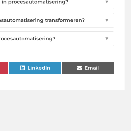
k in procesautomatisering?
▼
esautomatisering transformeren?
▼
procesautomatisering?
▼
LinkedIn
Email