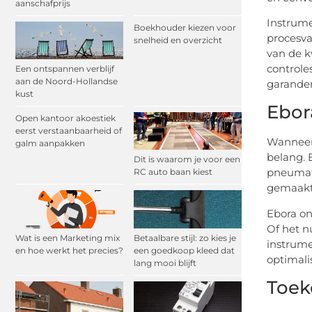
aanschafprijs
Instrume
Boekhouder kiezen voor
procesva
snelheid en overzicht
van de k
controle
Een ontspannen verblijf
aan de Noord-Hollandse
garande
kust
Ebor
Open kantoor akoestiek
eerst verstaanbaarheid of
Wanneer 
galm aanpakken
belang. 
Dit is waarom je voor een
pneumati
RC auto baan kiest
gemaakte
Ebora on
Of het n
Wat is een Marketing mix
Betaalbare stijl: zo kies je
instrume
en hoe werkt het precies?
een goedkoop kleed dat
optimali
lang mooi blijft
Toek