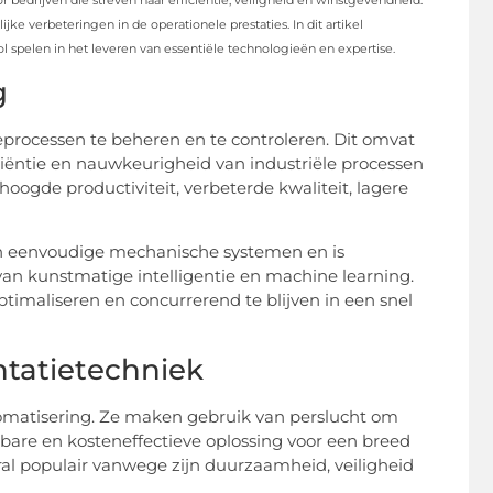
bedrijven die streven naar efficiëntie, veiligheid en winstgevendheid.
e verbeteringen in de operationele prestaties. In dit artikel
ol spelen in het leveren van essentiële technologieën en expertise.
g
processen te beheren en te controleren. Dit omvat
iëntie en nauwkeurigheid van industriële processen
hoogde productiviteit, verbeterde kwaliteit, lagere
an eenvoudige mechanische systemen en is
an kunstmatige intelligentie en machine learning.
ptimaliseren en concurrerend te blijven in een snel
tatietechniek
omatisering. Ze maken gebruik van perslucht om
are en kosteneffectieve oplossing voor een breed
ral populair vanwege zijn duurzaamheid, veiligheid