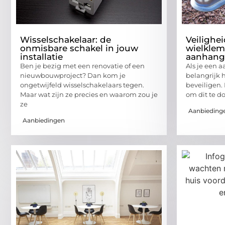
Wisselschakelaar: de
Veilighe
onmisbare schakel in jouw
wielklem
installatie
aanhang
Ben je bezig met een renovatie of een
Als je een 
nieuwbouwproject? Dan kom je
belangrijk 
ongetwijfeld wisselschakelaars tegen.
beveiligen.
Maar wat zijn ze precies en waarom zou je
om dit te d
ze
Aanbieding
Aanbiedingen