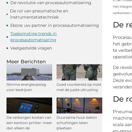
In de moder
De revolutie van procesautomatisering
Het integre
De rol van pneumatische en
verkennen w
instrumentatietechniek
De r
Ebora: uw partner in procesautomatisering
Toekomstige trends in
Procesau
procesautomatisering
het gebr
Veelgestelde vragen
te verbe
operatio
Meer Berichten
De revol
geëvolue
Deze evo
Slimme energieopslag
Goed voorbereid op inzet
verande
voor bedrijven
met de juiste uitrusting
De r
Pneumati
machines
De verborgen kosten van
Duurzame hout-beton
een kantoor printer: meer
schuttingen laten
scala aa
dan alleen de
plaatsen
en eenv