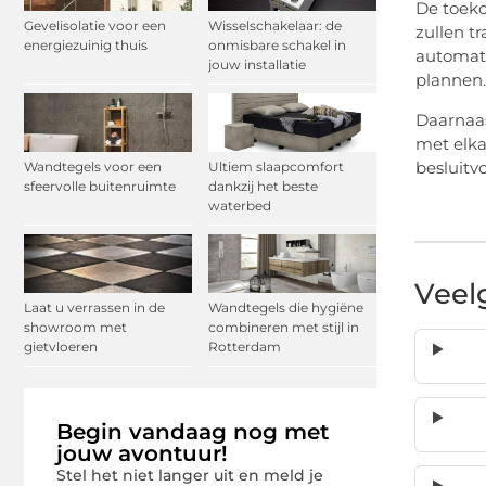
De toeko
Gevelisolatie voor een
Wisselschakelaar: de
zullen t
energiezuinig thuis
onmisbare schakel in
automati
jouw installatie
plannen.
Daarnaas
met elka
besluitv
Wandtegels voor een
Ultiem slaapcomfort
sfeervolle buitenruimte
dankzij het beste
waterbed
Veel
Laat u verrassen in de
Wandtegels die hygiëne
showroom met
combineren met stijl in
gietvloeren
Rotterdam
Begin vandaag nog met
jouw avontuur!
Stel het niet langer uit en meld je