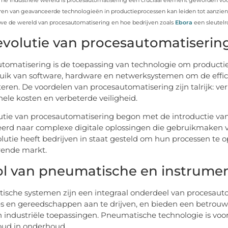
ne industriële wereld is procesautomatisering een cruciaal element geworden voor 
ren van geavanceerde technologieën in productieprocessen kan leiden tot aanzienlijk
e de wereld van procesautomatisering en hoe bedrijven zoals
Ebora
een sleutelr
evolutie van procesautomatiserin
tomatisering is de toepassing van technologie om productie
uik van software, hardware en netwerksystemen om de effic
teren. De voordelen van procesautomatisering zijn talrijk: ver
nele kosten en verbeterde veiligheid.
utie van procesautomatisering begon met de introductie v
erd naar complexe digitale oplossingen die gebruikmaken v
lutie heeft bedrijven in staat gesteld om hun processen te o
rende markt.
ol van pneumatische en instrumen
sche systemen zijn een integraal onderdeel van procesaut
 en gereedschappen aan te drijven, en bieden een betrouwb
n industriële toepassingen. Pneumatische technologie is voo
oud in onderhoud.