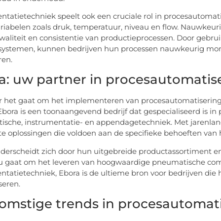
ntatietechniek speelt ook een cruciale rol in procesautomat
riabelen zoals druk, temperatuur, niveau en flow. Nauwkeuri
waliteit en consistentie van productieprocessen. Door geb
systemen, kunnen bedrijven hun processen nauwkeurig monit
ren.
a: uw partner in procesautomatis
het gaat om het implementeren van procesautomatisering, is
Ebora is een toonaangevend bedrijf dat gespecialiseerd is i
sche, instrumentatie- en appendagetechniek. Met jarenlang
 oplossingen die voldoen aan de specifieke behoeften van 
derscheidt zich door hun uitgebreide productassortiment en
u gaat om het leveren van hoogwaardige pneumatische com
ntatietechniek, Ebora is de ultieme bron voor bedrijven die
seren.
omstige trends in procesautomat