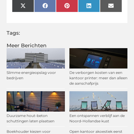
X
Facebook
Pinterest
LinkedIn
Email
(Twitter)
Tags:
Meer Berichten
Slimme energieopslag voor
De verborgen kosten van een
bedrijven
kantoor printer: meer dan alleen
de aanschafprijs
Duurzame hout-beton
Een ontspannen verblijf aan de
schuttingen laten plaatsen
Noord-Hollandse kust
Boekhouder kiezen voor
Open kantoor akoestiek eerst