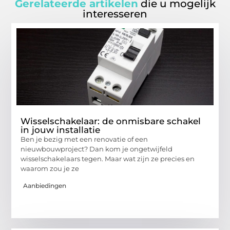
Gerelateerde artikelen
die u mogelijk
interesseren
Wisselschakelaar: de onmisbare schakel
in jouw installatie
Ben je bezig met een renovatie of een
nieuwbouwproject? Dan kom je ongetwijfeld
wisselschakelaars tegen. Maar wat zijn ze precies en
waarom zou je ze
Aanbiedingen