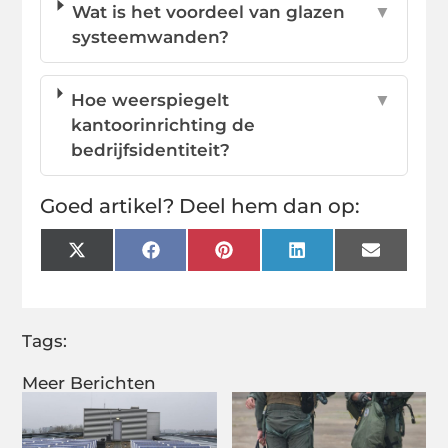
Wat is het voordeel van glazen
▼
systeemwanden?
Hoe weerspiegelt
▼
kantoorinrichting de
bedrijfsidentiteit?
Goed artikel? Deel hem dan op:
X
Facebook
Pinterest
LinkedIn
Email
(Twitter)
Tags:
Meer Berichten