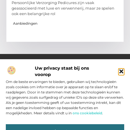
Persoonlijke Verzorging Pedicures zijn vaak
geassocieerd met luxe en verwennerij, maar ze spelen
ook een belangrijke rol
Aanbiedingen
Uw privacy staat bij ons
voorop
Over Pakhuisroosendaal.nl
Jouw gids voor inspiratie en tips uit het dagelijks leven.
Om de beste ervaringen te bieden, gebruiken wij technologieën
Ontdek een brede verzameling blogs en artikelen die je helpen
zoals cookies om informatie over je apparaat op te slaan en/of te
om het meeste uit elke dag te halen, met praktische adviezen
raadplegen. Door in te stemmen met deze technologieën kunnen
en verrassende inzichten.
wij gegevens zoals surfgedrag of unieke ID's op deze site verwerken.
Als je geen toestemming geeft of uw toestemming intrekt, kan dit
een nadelige invloed hebben op bepaalde functies en
Main Links
mogelijkheden. Meer details vindt u in
ons cookiebeleid
.
Nederlandse Linkbuilding: zo vergroot jij je zichtbaarheid in Nederland
Inkomsten genereren met jouw website: slimme strategieën voor resultaat
Bericht categorie