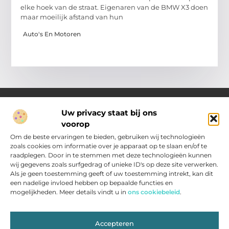
elke hoek van de straat. Eigenaren van de BMW X3 doen
maar moeilijk afstand van hun
Auto's En Motoren
Uw privacy staat bij ons
voorop
Over Pakhuisroosendaal.nl
Jouw gids voor inspiratie en tips uit het dagelijks leven.
Om de beste ervaringen te bieden, gebruiken wij technologieën
Ontdek een brede verzameling blogs en artikelen die je helpen
zoals cookies om informatie over je apparaat op te slaan en/of te
om het meeste uit elke dag te halen, met praktische adviezen
raadplegen. Door in te stemmen met deze technologieën kunnen
en verrassende inzichten.
wij gegevens zoals surfgedrag of unieke ID's op deze site verwerken.
Als je geen toestemming geeft of uw toestemming intrekt, kan dit
een nadelige invloed hebben op bepaalde functies en
Main Links
mogelijkheden. Meer details vindt u in
ons cookiebeleid
.
Nederlandse Linkbuilding: zo vergroot jij je zichtbaarheid in Nederland
Inkomsten genereren met jouw website: slimme strategieën voor resultaat
Bericht categorie
Accepteren