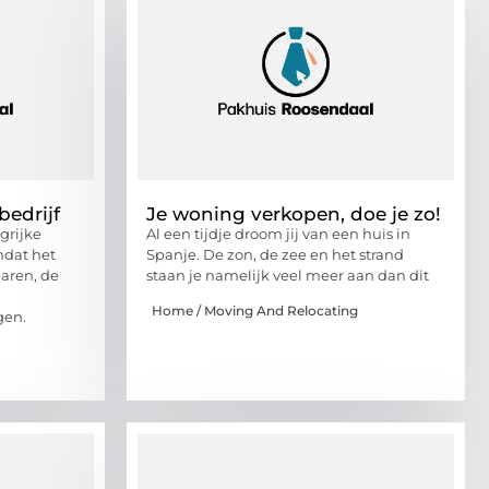
bedrijf
Je woning verkopen, doe je zo!
grijke
Al een tijdje droom jij van een huis in
mdat het
Spanje. De zon, de zee en het strand
paren, de
staan je namelijk veel meer aan dan dit
Home / Moving And Relocating
gen.