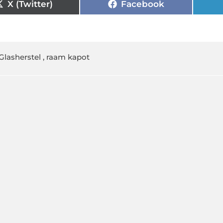
X (Twitter)
Facebook
Glasherstel
,
raam kapot