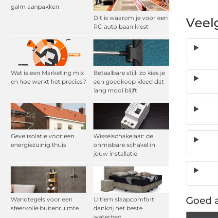
galm aanpakken
Dit is waarom je voor een
Veel
RC auto baan kiest
Wat is een Marketing mix
Betaalbare stijl: zo kies je
en hoe werkt het precies?
een goedkoop kleed dat
lang mooi blijft
Gevelisolatie voor een
Wisselschakelaar: de
energiezuinig thuis
onmisbare schakel in
jouw installatie
Goed a
Wandtegels voor een
Ultiem slaapcomfort
sfeervolle buitenruimte
dankzij het beste
waterbed