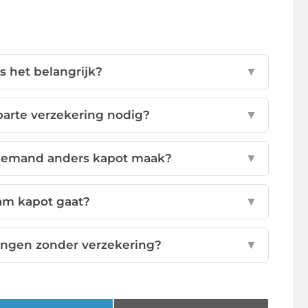
s het belangrijk?
▼
arte verzekering nodig?
▼
n iemand anders kapot maak?
▼
aam kapot gaat?
▼
angen zonder verzekering?
▼