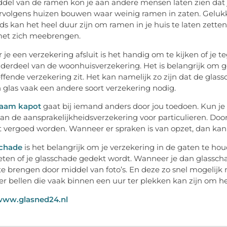
del van de ramen kon je aan andere mensen laten zien dat 
ervolgens huizen bouwen waar weinig ramen in zaten. Gelukki
ds kan het heel duur zijn om ramen in je huis te laten zetten.
met zich meebrengen.
je een verzekering afsluit is het handig om te kijken of je 
nderdeel van de woonhuisverzekering. Het is belangrijk om 
ffende verzekering zit. Het kan namelijk zo zijn dat de glasso
glas vaak een andere soort verzekering nodig.
raam kapot
gaat bij iemand anders door jou toedoen. Kun je 
an de aansprakelijkheidsverzekering voor particulieren. Doo
vergoed worden. Wanneer er spraken is van opzet, dan kan di
schade
is het belangrijk om je verzekering in de gaten te houd
ten of je glasschade gedekt wordt. Wanneer je dan glasscha
 te brengen door middel van foto’s. En deze zo snel mogelijk 
er bellen die vaak binnen een uur ter plekken kan zijn om het
/www.glasned24.nl