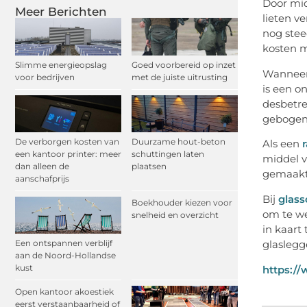
Door mid
Meer Berichten
lieten v
nog stee
kosten 
Slimme energieopslag
Goed voorbereid op inzet
Wanneer 
voor bedrijven
met de juiste uitrusting
is een o
desbetre
gebogen 
De verborgen kosten van
Duurzame hout-beton
Als een
een kantoor printer: meer
schuttingen laten
middel v
dan alleen de
plaatsen
gemaakt 
aanschafprijs
Bij
glas
Boekhouder kiezen voor
om te we
snelheid en overzicht
in kaart
glaslegg
Een ontspannen verblijf
aan de Noord-Hollandse
kust
https:/
Open kantoor akoestiek
eerst verstaanbaarheid of