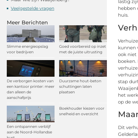
lastig z
hebben o
Veelgestelde vragen
huis.
Meer Berichten
Verh
Verhuize
Slimme energieopslag
Goed voorbereid op inzet
kunnen v
voor bedrijven
met de juiste uitrusting
ook niet
boeken. 
verhuize
verhuizi
stap dur
De verborgen kosten van
Duurzame hout-beton
een kantoor printer: meer
schuttingen laten
Waaijenb
dan alleen de
plaatsen
het werk
aanschafprijs
op de we
Boekhouder kiezen voor
Maar
snelheid en overzicht
Een ontspannen verblijf
Dit verh
aan de Noord-Hollandse
Gelderla
kust