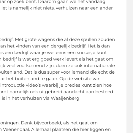
je naar op zoek bent. Daarom gaan we het vandaag
et is namelijk niet niets, verhuizen naar een ander
 bedrijf. Met grote wagens die al deze spullen zouden
n het vinden van een dergelijk bedrijf. Het is dan
is een bedrijf waar je wel eens een succesje kunt
 bedrijf is wat erg goed werk levert als het gaat om
jk veel voorkomend zijn, doen ze ook internationale
uitenland. Dat is dus super voor iemand die echt de
aar het buitenland te gaan. Op de website van
ntroductie video’s waarbij je precies kunt zien hoe
wordt namelijk ook uitgebreid aandacht aan besteed
 is in het verhuizen via Waaijenberg
Groningen. Denk bijvoorbeeld, als het gaat om
Veenendaal. Allemaal plaatsen die hier liggen en