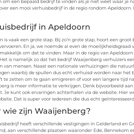
ijn om een bepaald bedrijf te vinden als je niet weet waar 
ver een mooi verhuisbedrijf in de regio rondom Apeldoorn. H
uisbedrijf in Apeldoorn
n is vaak een grote stap. Bij zo’n grote stap, hoort een groot
ervoeren. En ja, we noemde al even de moeilijkheidsgraad va
 makkelijk om dat te vinden. Maar in de regio van Apeldoorn 
Het is namelijk zo dat het bedrijf Waaijenberg verhuizers een
n van mensen. Naast een nationale verhuizingen die natuurli
ngen waarbij de spullen dus echt verhuisd worden naar het b
ft te zetten om te gaan emigreren of voor een langere tijd n
erg is meer informatie te verkrijgen. Denk bijvoorbeeld aan i
t. Je kunt ook ervaringen achterhalen via de website. Hier 
bsite. Dat is super voor iedereen die dus echt geïnteresseerd
 wie zijn Waaijenberg?
uisbedrijf heeft verschillende vestigingen in Gelderland en 
nd, aan verschillende plaatsen waaronder Ede, Bennekom en 