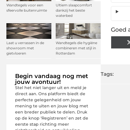
Wandtegels voor een
Ultiem slaapcomfort
sfeervolle buitenruimte
dankzij het beste
waterbed
Goed a
Laat u verrassen in de
Wandtegels die hygiëne
showroom met
combineren met stijl in
gietvloeren
Rotterdam
Tags:
Begin vandaag nog met
jouw avontuur!
Stel het niet langer uit en meld je
direct aan. Ons platform biedt de
perfecte gelegenheid om jouw
mening te uiten en jouw blog met
een breder publiek te delen. Druk
op de knop ‘Registreren’ en zet de
eerste stap richting meer