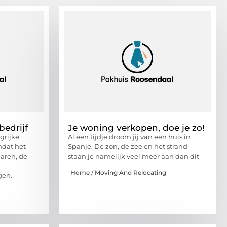
bedrijf
Je woning verkopen, doe je zo!
grijke
Al een tijdje droom jij van een huis in
mdat het
Spanje. De zon, de zee en het strand
paren, de
staan je namelijk veel meer aan dan dit
Home / Moving And Relocating
gen.