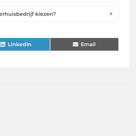
rhuisbedrijf kiezen?
▼
LinkedIn
Email