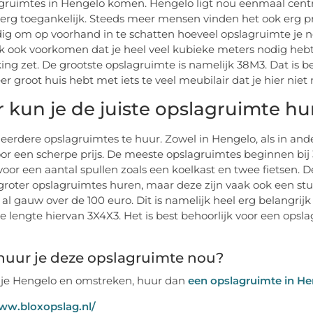
gruimtes in Hengelo komen. Hengelo ligt nou eenmaal centraa
rg toegankelijk. Steeds meer mensen vinden het ook erg pre
ig om op voorhand in te schatten hoeveel opslagruimte je n
jk ook voorkomen dat je heel veel kubieke meters nodig hebt. D
king zet. De grootste opslagruimte is namelijk 38M3. Dat is be
er groot huis hebt met iets te veel meubilair dat je hier niet
 kun je de juiste opslagruimte hu
meerdere opslagruimtes te huur. Zowel in Hengelo, als in an
or een scherpe prijs. De meeste opslagruimtes beginnen bij 
oor een aantal spullen zoals een koelkast en twee fietsen. D
groter opslagruimtes huren, maar deze zijn vaak ook een stu
 al gauw over de 100 euro. Dit is namelijk heel erg belangrijk
de lengte hiervan 3X4X3. Het is best behoorlijk voor een opsl
huur je deze opslagruimte nou?
 je Hengelo en omstreken, huur dan
een opslagruimte in H
ww.bloxopslag.nl/