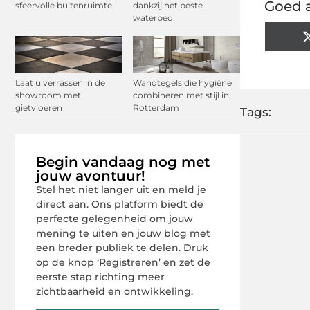
Goed a
sfeervolle buitenruimte
dankzij het beste
waterbed
Laat u verrassen in de
Wandtegels die hygiëne
showroom met
combineren met stijl in
gietvloeren
Rotterdam
Tags:
Begin vandaag nog met
jouw avontuur!
Stel het niet langer uit en meld je
direct aan. Ons platform biedt de
perfecte gelegenheid om jouw
mening te uiten en jouw blog met
een breder publiek te delen. Druk
op de knop ‘Registreren’ en zet de
eerste stap richting meer
zichtbaarheid en ontwikkeling.