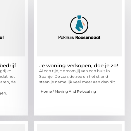
bedrijf
Je woning verkopen, doe je zo!
grijke
Al een tijdje droom jij van een huis in
mdat het
Spanje. De zon, de zee en het strand
paren, de
staan je namelijk veel meer aan dan dit
Home / Moving And Relocating
gen.