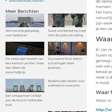
de opsla
mensen e
Meer Berichten
het hand
natuurli
zijn wer
je een ze
Slimme energieopslag
Goed voorbereid op inzet
voor bedrijven
met de juiste uitrusting
Waar
Er zijn 
huren vo
De verborgen kosten van
Duurzame hout-beton
genoeg v
een kantoor printer: meer
schuttingen laten
ook wel 
dan alleen de
plaatsen
betaal je
aanschafprijs
Vaak is 
Boekhouder kiezen voor
in kwijt.
snelheid en overzicht
Waar 
Een ontspannen verblijf
Woon in
aan de Noord-Hollandse
kust
http://w