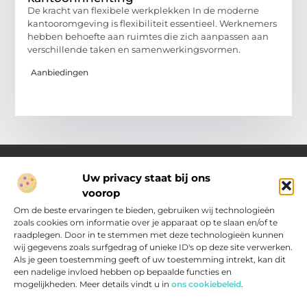
De kracht van flexibele werkplekken In de moderne
kantooromgeving is flexibiliteit essentieel. Werknemers
hebben behoefte aan ruimtes die zich aanpassen aan
verschillende taken en samenwerkingsvormen.
Aanbiedingen
Uw privacy staat bij ons
voorop
Over Pakhuisroosendaal.nl
Jouw gids voor inspiratie en tips uit het dagelijks leven.
Om de beste ervaringen te bieden, gebruiken wij technologieën
Ontdek een brede verzameling blogs en artikelen die je helpen
zoals cookies om informatie over je apparaat op te slaan en/of te
om het meeste uit elke dag te halen, met praktische adviezen
raadplegen. Door in te stemmen met deze technologieën kunnen
en verrassende inzichten.
wij gegevens zoals surfgedrag of unieke ID's op deze site verwerken.
Als je geen toestemming geeft of uw toestemming intrekt, kan dit
een nadelige invloed hebben op bepaalde functies en
Main Links
mogelijkheden. Meer details vindt u in
ons cookiebeleid
.
Nederlandse Linkbuilding: zo vergroot jij je zichtbaarheid in Nederland
Inkomsten genereren met jouw website: slimme strategieën voor resultaat