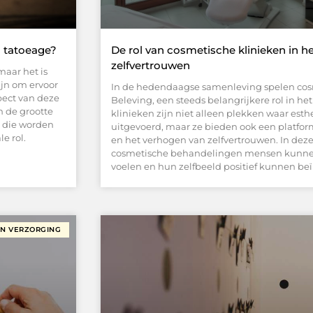
n tatoeage?
De rol van cosmetische klinieken in h
zelfvertrouwen
aar het is
ijn om ervoor
In de hedendaagse samenleving spelen cosme
spect van deze
Beleving, een steeds belangrijkere rol in h
n de grootte
klinieken zijn niet alleen plekken waar est
s die worden
uitgevoerd, maar ze bieden ook een platform
e rol.
en het verhogen van zelfvertrouwen. In deze
cosmetische behandelingen mensen kunnen 
voelen en hun zelfbeeld positief kunnen be
EN VERZORGING