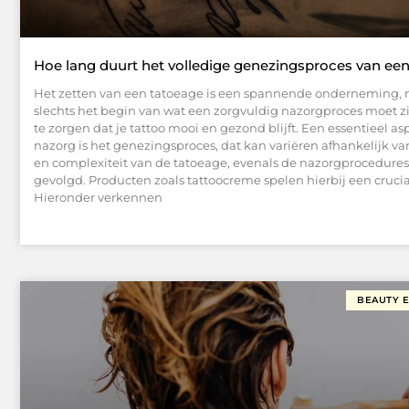
Hoe lang duurt het volledige genezingsproces van ee
Het zetten van een tatoeage is een spannende onderneming, m
slechts het begin van wat een zorgvuldig nazorgproces moet z
te zorgen dat je tattoo mooi en gezond blijft. Een essentieel a
nazorg is het genezingsproces, dat kan variëren afhankelijk va
en complexiteit van de tatoeage, evenals de nazorgprocedure
gevolgd. Producten zoals tattoocreme spelen hierbij een crucial
Hieronder verkennen
BEAUTY 