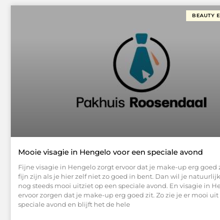
BEAUTY 
Mooie visagie in Hengelo voor een speciale avond
Fijne visagie in Hengelo zorgt ervoor dat je make-up erg goed z
fijn zijn als je hier zelf niet zo goed in bent. Dan wil je natuurlij
nog steeds mooi uitziet op een speciale avond. En visagie in H
ervoor zorgen dat je make-up erg goed zit. Zo zie je er mooi uit
speciale avond en blijft het de hele