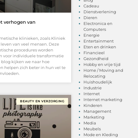
Cadeau
Dienstverlening
Dieren
et verhogen van
Electronica en
Computers
Energie
tische klinieken, zoals Kliniek
Entertainment
et leven van veel mensen. Deze
Eten en drinken
hetische procedures worden
Financieel
 voor individuele transformatie
Gezondheid
 blog kijken we naar hoe
Hobby en vrije tijd
helpen zich beter in hun vel te
Home / Moving and
ïnvloeden.
Relocating
Huishoudelijk
Industrie
Internet
Internet marketing
BEAUTY EN VERZORGING
Kinderen
Management
Marketing
Media
Meubels
Mode en Kleding