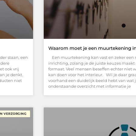
Waarom moet je een muurtekening in 
der staan, een
Een muurtekening kan vast en zeker een 
ndere
inrichting, zolang je de juiste keuzes maakt
et ook vrij
formaat. Veel mensen beseffen echter niet 
an je denkt.
kan doen voor het interieur. Wil je daar gra
ducten niet
voorhand een duidelijk beeld hebt van wat 
onderstaande overzicht met informatie je
EN VERZORGING