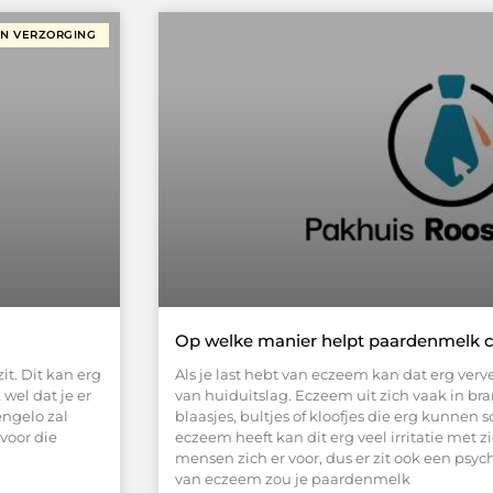
EN VERZORGING
Op welke manier helpt paardenmelk 
it. Dit kan erg
Als je last hebt van eczeem kan dat erg verv
k wel dat je er
van huiduitslag. Eczeem uit zich vaak in bra
engelo zal
blaasjes, bultjes of kloofjes die erg kunnen
 voor die
eczeem heeft kan dit erg veel irritatie me
mensen zich er voor, dus er zit ook een psych
van eczeem zou je paardenmelk