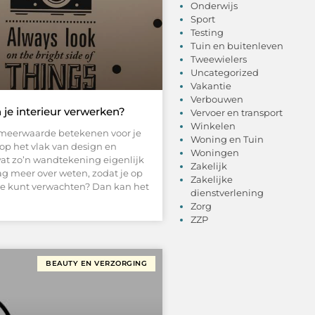
Onderwijs
Sport
Testing
Tuin en buitenleven
Tweewielers
Uncategorized
Vakantie
Verbouwen
je interieur verwerken?
Vervoer en transport
Winkelen
meerwaarde betekenen voor je
Woning en Tuin
 op het vlak van design en
Woningen
wat zo’n wandtekening eigenlijk
Zakelijk
ag meer over weten, zodat je op
Zakelijke
je kunt verwachten? Dan kan het
dienstverlening
Zorg
ZZP
BEAUTY EN VERZORGING