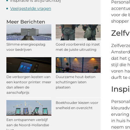
Inspiratie is altijd dichtbij
Personal
accentue
Veelgestelde vragen
voor de 
shopper 
Meer Berichten
Zelf
Slimme energieopslag
Goed voorbereid op inzet
Zelfverz
voor bedrijven
met de juiste uitrusting
Amsterda
dat het 
stijl di
voren ha
durft te
De verborgen kosten van
Duurzame hout-beton
een kantoor printer: meer
schuttingen laten
Inspi
dan alleen de
plaatsen
aanschafprijs
Personal
Boekhouder kiezen voor
kleuradv
snelheid en overzicht
ervaring
Een ontspannen verblijf
in huis h
aan de Noord-Hollandse
neem sne