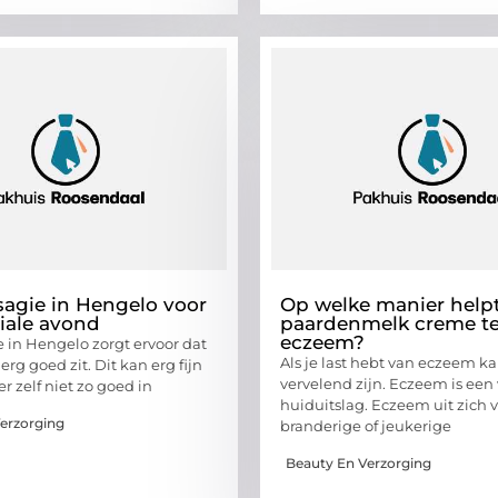
sagie in Hengelo voor
Op welke manier help
iale avond
paardenmelk creme t
eczeem?
e in Hengelo zorgt ervoor dat
Als je last hebt van eczeem ka
rg goed zit. Dit kan erg fijn
vervelend zijn. Eczeem is een
ier zelf niet zo goed in
huiduitslag. Eczeem uit zich 
erzorging
branderige of jeukerige
Beauty En Verzorging