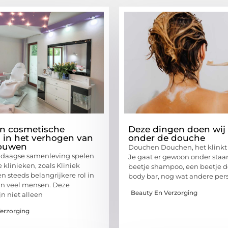
an cosmetische
Deze dingen doen wij
n in het verhogen van
onder de douche
rouwen
Douchen Douchen, het klinkt v
ndaagse samenleving spelen
Je gaat er gewoon onder staa
 klinieken, zoals Kliniek
beetje shampoo, een beetje d
n steeds belangrijkere rol in
body bar, nog wat andere per
an veel mensen. Deze
Beauty En Verzorging
jn niet alleen
erzorging