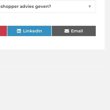
 shopper advies geven?
▼
LinkedIn
Email