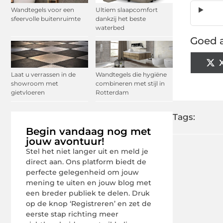
Wandtegels voor een
Ultiem slaapcomfort
sfeervolle buitenruimte
dankzij het beste
waterbed
Goed a
Laat u verrassen in de
Wandtegels die hygiëne
showroom met
combineren met stijl in
gietvloeren
Rotterdam
Tags:
Begin vandaag nog met
jouw avontuur!
Stel het niet langer uit en meld je
direct aan. Ons platform biedt de
perfecte gelegenheid om jouw
mening te uiten en jouw blog met
een breder publiek te delen. Druk
op de knop ‘Registreren’ en zet de
eerste stap richting meer