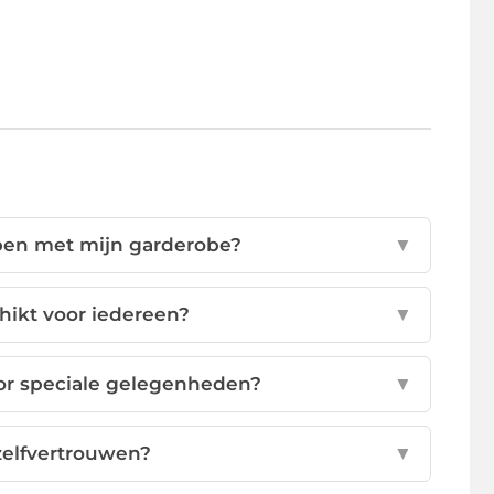
pen met mijn garderobe?
▼
chikt voor iedereen?
▼
or speciale gelegenheden?
▼
zelfvertrouwen?
▼