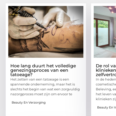
Hoe lang duurt het volledige
De rol v
genezingsproces van een
klinieke
tatoeage?
zelfvert
Het zetten van een tatoeage is een
In de hede
spannende onderneming, maar het is
cosmetische
slechts het begin van wat een zorgvuldig
Beleving, ee
nazorgproces moet zijn om ervoor te
het leven v
klinieken zi
Beauty En Verzorging
Beauty En V