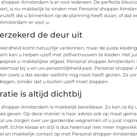
 shopper Amsterdam is er voor iedereen. De perfecte kleurc
ert, is nu makkelijk te vinden met Personal shopper Amsterd
bruiloft die u binnenkort op de planning heeft staan, of dat e
Amsterdam er voor u.
verzekerd de deur uit
ekerdheid komt natuurlijk vanbinnen, maar de juiste kleding
m kan u helpen uzelf met zelfvertrouwen te kleden. Het juist
gesprek u makkelijker afgaat. Personal shopper Amsterdam k
e helemaal bij u en uw persoonlijkheid past. Personal shop
len zoals u dat eerder wellicht nog nooit heeft gezien. Ze z
 dragen, zonder dat u buiten uzelf moet stappen.
ratie is altijd dichtbij
 shopper Amsterdam is makkelijk bereikbaar. Zo kan ze bij 
ies geven. Op deze manier is haar advies ook op maat gema
 al uw zorgen over uw garderobe wegnemen of u juist inspir
eeft. Echte klasse en stijl is dus helemaal niet meer ingewikk
l en makkelijk contact op met Personal shopper Amsterdam 