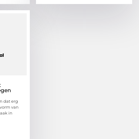
t
egen
n dat erg
 vorm van
vaak in