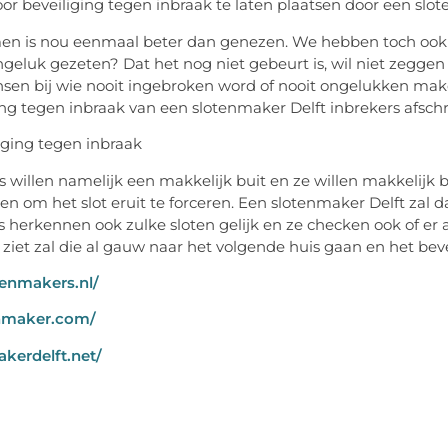
oor beveiliging tegen inbraak te laten plaatsen door een slot
n is nou eenmaal beter dan genezen. We hebben toch ook a
ngeluk gezeten? Dat het nog niet gebeurt is, wil niet zeggen 
sen bij wie nooit ingebroken word of nooit ongelukken mak
ing tegen inbraak van een slotenmaker Delft inbrekers afschr
s willen namelijk een makkelijk buit en ze willen makkelijk
en om het slot eruit te forceren. Een slotenmaker Delft zal d
s herkennen ook zulke sloten gelijk en ze checken ook of er an
 ziet zal die al gauw naar het volgende huis gaan en het beve
tenmakers.nl/
nmaker.com/
kerdelft.net/