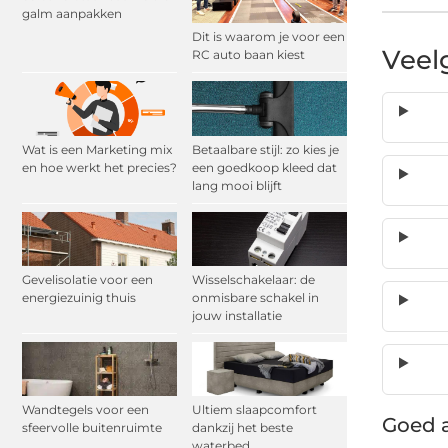
galm aanpakken
Dit is waarom je voor een
Veel
RC auto baan kiest
Wat is een Marketing mix
Betaalbare stijl: zo kies je
en hoe werkt het precies?
een goedkoop kleed dat
lang mooi blijft
Gevelisolatie voor een
Wisselschakelaar: de
energiezuinig thuis
onmisbare schakel in
jouw installatie
Wandtegels voor een
Ultiem slaapcomfort
Goed a
sfeervolle buitenruimte
dankzij het beste
waterbed