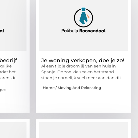
bedrijf
Je woning verkopen, doe je zo!
grijke
Al een tijdje droom jij van een huis in
mdat het
Spanje. De zon, de zee en het strand
paren, de
staan je namelijk veel meer aan dan dit
Home / Moving And Relocating
gen.