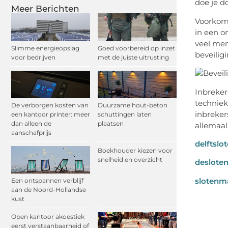
doe je d
Meer Berichten
Voorkome
in een o
veel men
Slimme energieopslag
Goed voorbereid op inzet
beveilig
voor bedrijven
met de juiste uitrusting
Inbreker
techniek
De verborgen kosten van
Duurzame hout-beton
inbreker
een kantoor printer: meer
schuttingen laten
dan alleen de
plaatsen
allemaal
aanschafprijs
delftslo
Boekhouder kiezen voor
snelheid en overzicht
deslote
slotenma
Een ontspannen verblijf
aan de Noord-Hollandse
kust
Open kantoor akoestiek
eerst verstaanbaarheid of