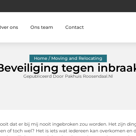
Over ons
Ons team
Contact
Home / Moving and Relocating
Beveiliging tegen inbraa
Gepubliceerd Door Pakhuis Roosendaal.nl
 ooit dat er bij mij nooit ingebroken zou worden. Het zijn di
n of toch wel? Het is iets wat iedereen kan overkomen en da