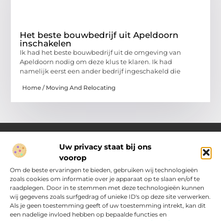
Het beste bouwbedrijf uit Apeldoorn
inschakelen
Ik had het beste bouwbedrijf uit de omgeving van
Apeldoorn nodig om deze klus te klaren. Ik had
namelijk eerst een ander bedrijf ingeschakeld die
Home / Moving And Relocating
Uw privacy staat bij ons
voorop
Over Pakhuisroosendaal.nl
Jouw gids voor inspiratie en tips uit het dagelijks leven.
Om de beste ervaringen te bieden, gebruiken wij technologieën
Ontdek een brede verzameling blogs en artikelen die je helpen
zoals cookies om informatie over je apparaat op te slaan en/of te
om het meeste uit elke dag te halen, met praktische adviezen
raadplegen. Door in te stemmen met deze technologieën kunnen
en verrassende inzichten.
wij gegevens zoals surfgedrag of unieke ID's op deze site verwerken.
Als je geen toestemming geeft of uw toestemming intrekt, kan dit
een nadelige invloed hebben op bepaalde functies en
Main Links