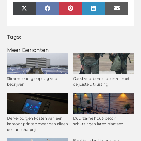
X
Facebook
Pinterest
LinkedIn
Email
(Twitter)
Tags:
Meer Berichten
Slimme energieopslag voor
Goed voorbereid op inzet met
bedrijven
de juiste uitrusting
De verborgen kosten van een
Duurzame hout-beton
kantoor printer: meer dan alleen
schuttingen laten plaatsen
de aanschafprijs
Boekhouder kiezen voor