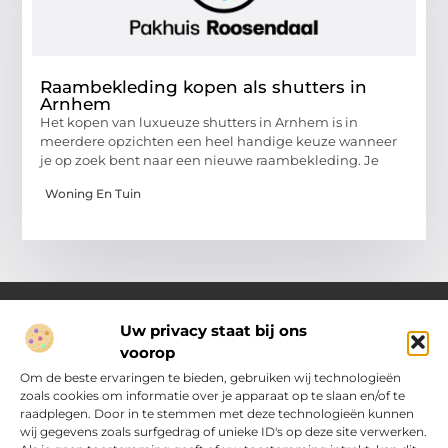
Raambekleding kopen als shutters in
Arnhem
Het kopen van luxueuze shutters in Arnhem is in
meerdere opzichten een heel handige keuze wanneer
je op zoek bent naar een nieuwe raambekleding. Je
Woning En Tuin
Uw privacy staat bij ons
voorop
Over Pakhuisroosendaal.nl
Jouw gids voor inspiratie en tips uit het dagelijks leven.
Om de beste ervaringen te bieden, gebruiken wij technologieën
Ontdek een brede verzameling blogs en artikelen die je helpen
zoals cookies om informatie over je apparaat op te slaan en/of te
om het meeste uit elke dag te halen, met praktische adviezen
raadplegen. Door in te stemmen met deze technologieën kunnen
en verrassende inzichten.
wij gegevens zoals surfgedrag of unieke ID's op deze site verwerken.