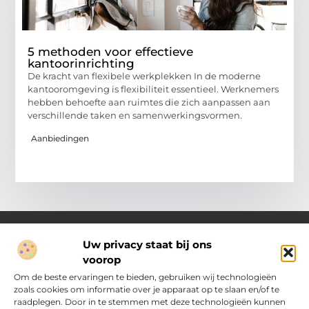
5 methoden voor effectieve
kantoorinrichting
De kracht van flexibele werkplekken In de moderne
kantooromgeving is flexibiliteit essentieel. Werknemers
hebben behoefte aan ruimtes die zich aanpassen aan
verschillende taken en samenwerkingsvormen.
Aanbiedingen
Uw privacy staat bij ons
voorop
Over Pakhuisroosendaal.nl
Jouw gids voor inspiratie en tips uit het dagelijks leven.
Om de beste ervaringen te bieden, gebruiken wij technologieën
Ontdek een brede verzameling blogs en artikelen die je helpen
zoals cookies om informatie over je apparaat op te slaan en/of te
om het meeste uit elke dag te halen, met praktische adviezen
raadplegen. Door in te stemmen met deze technologieën kunnen