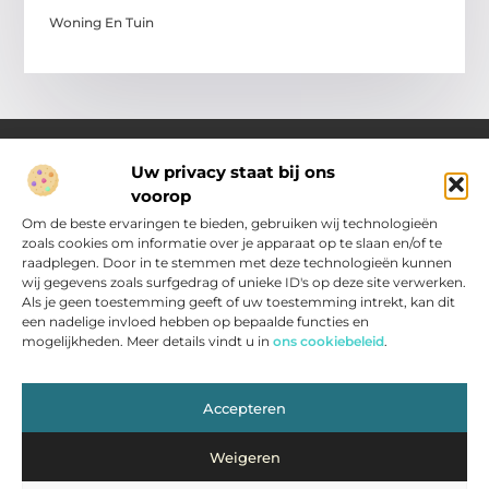
Woning En Tuin
Uw privacy staat bij ons
voorop
Over Pakhuisroosendaal.nl
Jouw gids voor inspiratie en tips uit het dagelijks leven.
Om de beste ervaringen te bieden, gebruiken wij technologieën
Ontdek een brede verzameling blogs en artikelen die je helpen
zoals cookies om informatie over je apparaat op te slaan en/of te
om het meeste uit elke dag te halen, met praktische adviezen
raadplegen. Door in te stemmen met deze technologieën kunnen
en verrassende inzichten.
wij gegevens zoals surfgedrag of unieke ID's op deze site verwerken.
Als je geen toestemming geeft of uw toestemming intrekt, kan dit
een nadelige invloed hebben op bepaalde functies en
Main Links
mogelijkheden. Meer details vindt u in
ons cookiebeleid
.
Nederlandse Linkbuilding: zo vergroot jij je zichtbaarheid in Nederland
Inkomsten genereren met jouw website: slimme strategieën voor resultaat
Bericht categorie
Accepteren
Weigeren