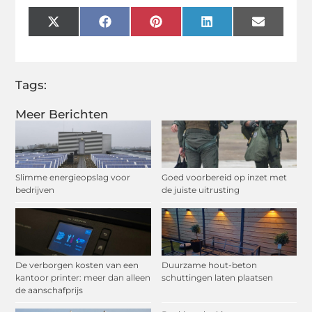
X
Facebook
Pinterest
LinkedIn
Email
(Twitter)
Tags:
Meer Berichten
Slimme energieopslag voor
Goed voorbereid op inzet met
bedrijven
de juiste uitrusting
De verborgen kosten van een
Duurzame hout-beton
kantoor printer: meer dan alleen
schuttingen laten plaatsen
de aanschafprijs