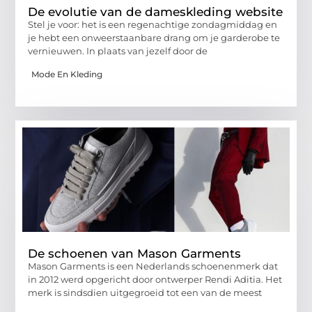
De evolutie van de dameskleding website
Stel je voor: het is een regenachtige zondagmiddag en
je hebt een onweerstaanbare drang om je garderobe te
vernieuwen. In plaats van jezelf door de
Mode En Kleding
De schoenen van Mason Garments
Mason Garments is een Nederlands schoenenmerk dat
in 2012 werd opgericht door ontwerper Rendi Aditia. Het
merk is sindsdien uitgegroeid tot een van de meest