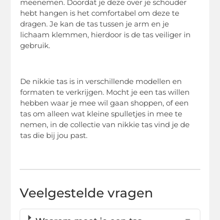
meenemen. Doordat je deze over je schouder
hebt hangen is het comfortabel om deze te
dragen. Je kan de tas tussen je arm en je
lichaam klemmen, hierdoor is de tas veiliger in
gebruik.
De nikkie tas is in verschillende modellen en
formaten te verkrijgen. Mocht je een tas willen
hebben waar je mee wil gaan shoppen, of een
tas om alleen wat kleine spulletjes in mee te
nemen, in de collectie van nikkie tas vind je de
tas die bij jou past.
Veelgestelde vragen