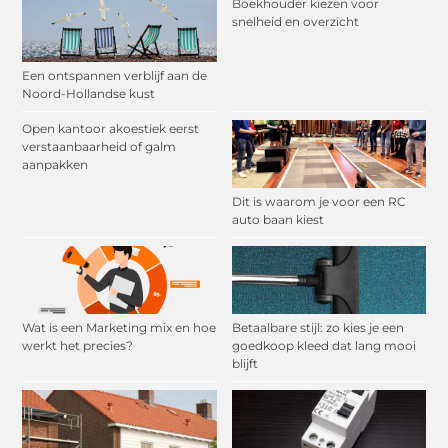
Boekhouder kiezen voor
snelheid en overzicht
Een ontspannen verblijf aan de
Noord-Hollandse kust
Open kantoor akoestiek eerst
verstaanbaarheid of galm
aanpakken
Dit is waarom je voor een RC
auto baan kiest
Wat is een Marketing mix en hoe
Betaalbare stijl: zo kies je een
werkt het precies?
goedkoop kleed dat lang mooi
blijft