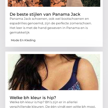
De beste stijlen van Panama Jack
Panama Jack schoenen, ook wel bootschoenen en
espadrilles genoemd, zijn de perfecte zomerschoen.
Het leer is met de hand geweven in Panama en is
gemakkelijk
Mode En Kleding
Welke bh kleur is hip?
Welke bh kleur is hip? Bh’s zijn er in allerlei
verschillende kleuren. De één vindt een witte bh mooi,