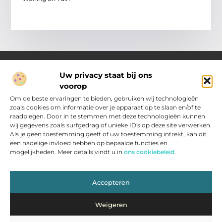
Uw privacy staat bij ons
voorop
Over Pakhuisroosendaal.nl
Jouw gids voor inspiratie en tips uit het dagelijks leven.
Om de beste ervaringen te bieden, gebruiken wij technologieën
Ontdek een brede verzameling blogs en artikelen die je helpen
zoals cookies om informatie over je apparaat op te slaan en/of te
om het meeste uit elke dag te halen, met praktische adviezen
raadplegen. Door in te stemmen met deze technologieën kunnen
en verrassende inzichten.
wij gegevens zoals surfgedrag of unieke ID's op deze site verwerken.
Als je geen toestemming geeft of uw toestemming intrekt, kan dit
een nadelige invloed hebben op bepaalde functies en
Main Links
mogelijkheden. Meer details vindt u in
ons cookiebeleid
.
Nederlandse Linkbuilding: zo vergroot jij je zichtbaarheid in Nederland
Inkomsten genereren met jouw website: slimme strategieën voor resultaat
Bericht categorie
Accepteren
Weigeren