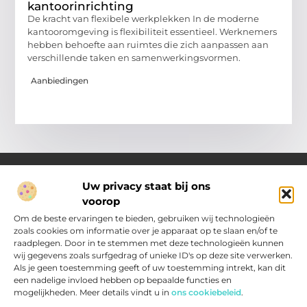
kantoorinrichting
De kracht van flexibele werkplekken In de moderne
kantooromgeving is flexibiliteit essentieel. Werknemers
hebben behoefte aan ruimtes die zich aanpassen aan
verschillende taken en samenwerkingsvormen.
Aanbiedingen
Uw privacy staat bij ons
voorop
Over Pakhuisroosendaal.nl
Jouw gids voor inspiratie en tips uit het dagelijks leven.
Om de beste ervaringen te bieden, gebruiken wij technologieën
Ontdek een brede verzameling blogs en artikelen die je helpen
zoals cookies om informatie over je apparaat op te slaan en/of te
om het meeste uit elke dag te halen, met praktische adviezen
raadplegen. Door in te stemmen met deze technologieën kunnen
en verrassende inzichten.
wij gegevens zoals surfgedrag of unieke ID's op deze site verwerken.
Als je geen toestemming geeft of uw toestemming intrekt, kan dit
een nadelige invloed hebben op bepaalde functies en
Main Links
mogelijkheden. Meer details vindt u in
ons cookiebeleid
.
Nederlandse Linkbuilding: zo vergroot jij je zichtbaarheid in Nederland
Inkomsten genereren met jouw website: slimme strategieën voor resultaat