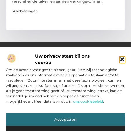
verschillende taken en samenwerkingsvormen.
Aanbiedingen
Uw privacy staat bij ons
voorop
Over Pakhuisroosendaal.nl
Jouw gids voor inspiratie en tips uit het dagelijks leven.
Om de beste ervaringen te bieden, gebruiken wij technologieën
Ontdek een brede verzameling blogs en artikelen die je helpen
zoals cookies om informatie over je apparaat op te slaan en/of te
om het meeste uit elke dag te halen, met praktische adviezen
raadplegen. Door in te stemmen met deze technologieën kunnen
en verrassende inzichten.
wij gegevens zoals surfgedrag of unieke ID's op deze site verwerken.
Als je geen toestemming geeft of uw toestemming intrekt, kan dit
een nadelige invloed hebben op bepaalde functies en
Main Links
mogelijkheden. Meer details vindt u in
ons cookiebeleid
.
Nederlandse Linkbuilding: zo vergroot jij je zichtbaarheid in Nederland
Inkomsten genereren met jouw website: slimme strategieën voor resultaat
Bericht categorie
Accepteren