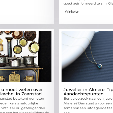
goed geïnformeerd te zijn. Gl
Winkelen
t u moet weten over
Juwelier in Almere: Ti
kachel in Zaanstad
Aandachtspunten
aanstad betekent genieten
Bent u op zoek naar een juwel
edelijke als natuurlijke
Almere? Dan staat u voor een
 Wat is er nu gezelliger dan
soms ook een uitdagende taak
an een houtkachel tijdens de
een