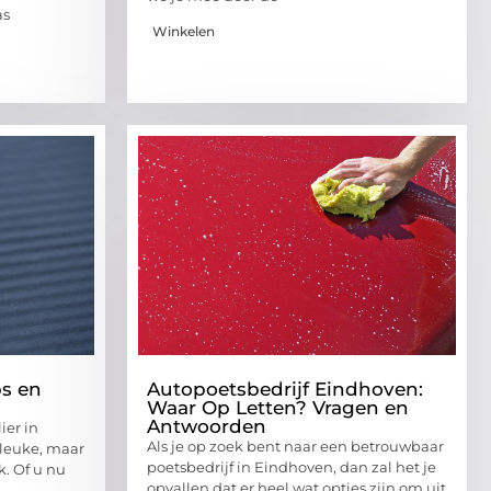
as
Winkelen
ps en
Autopoetsbedrijf Eindhoven:
Waar Op Letten? Vragen en
Antwoorden
ier in
Als je op zoek bent naar een betrouwbaar
 leuke, maar
poetsbedrijf in Eindhoven, dan zal het je
. Of u nu
opvallen dat er heel wat opties zijn om uit