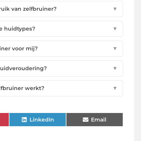
uik van zelfbruiner?
▼
lle huidtypes?
▼
iner voor mij?
▼
huidveroudering?
▼
lfbruiner werkt?
▼
LinkedIn
Email