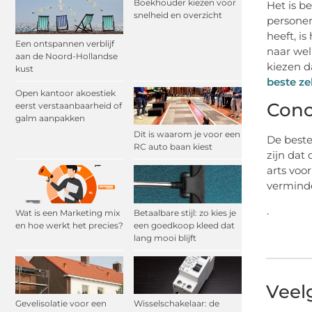
Boekhouder kiezen voor
Het is b
snelheid en overzicht
personen
heeft, i
Een ontspannen verblijf
naar wel
aan de Noord-Hollandse
kiezen d
kust
beste ze
Open kantoor akoestiek
Conc
eerst verstaanbaarheid of
galm aanpakken
Dit is waarom je voor een
De beste
RC auto baan kiest
zijn dat
arts voo
verminde
.
Wat is een Marketing mix
Betaalbare stijl: zo kies je
en hoe werkt het precies?
een goedkoop kleed dat
lang mooi blijft
Veel
Gevelisolatie voor een
Wisselschakelaar: de