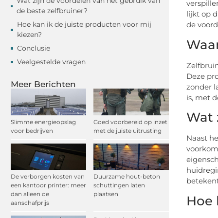
Wat zijn de voordelen van het gebruik van
verspill
de beste zelfbruiner?
lijkt op
Hoe kan ik de juiste producten voor mij
de voord
kiezen?
Waar
Conclusie
Veelgestelde vragen
Zelfbrui
Deze pro
Meer Berichten
zonder l
is, met 
Wat 
Slimme energieopslag
Goed voorbereid op inzet
voor bedrijven
met de juiste uitrusting
Naast he
voorkome
eigensch
huidregi
De verborgen kosten van
Duurzame hout-beton
betekent
een kantoor printer: meer
schuttingen laten
dan alleen de
plaatsen
Hoe 
aanschafprijs