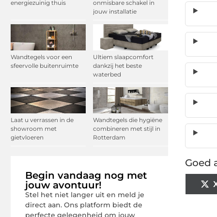
energiezuinig thuis
onmisbare schakel in
jouw installatie
Wandtegels voor een
Ultiem slaapcomfort
sfeervolle buitenruimte
dankzij het beste
waterbed
Laat u verrassen in de
Wandtegels die hygiëne
showroom met
combineren met stijl in
gietvloeren
Rotterdam
Goed a
Begin vandaag nog met
jouw avontuur!
Stel het niet langer uit en meld je
direct aan. Ons platform biedt de
perfecte gelegenheid om jouw