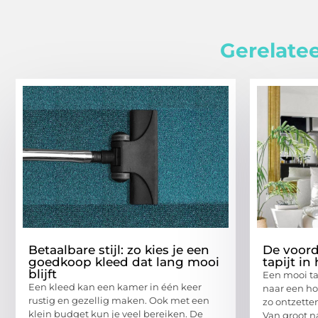
Gerelatee
Betaalbare stijl: zo kies je een
De voord
goedkoop kleed dat lang mooi
tapijt in
blijft
Een mooi tap
Een kleed kan een kamer in één keer
naar een hog
rustig en gezellig maken. Ook met een
zo ontzetten
klein budget kun je veel bereiken. De
Van groot n