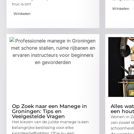
truc is om
Winkelen
Winkelen
Op Zoek naar een Manege in
Alles wa
Groningen: Tips en
een hout
Veelgestelde Vragen
Wonen in Z
Het kiezen van de juiste manege is een
van zowel st
belangrijke beslissing voor elke
schoonheid.
paardenliefhebber. Of je nu een
de warmte v