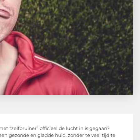
t “zelfbruiner” officieel de lucht in is gegaan?
en gezonde en gladde huid, zonder te veel tijd te