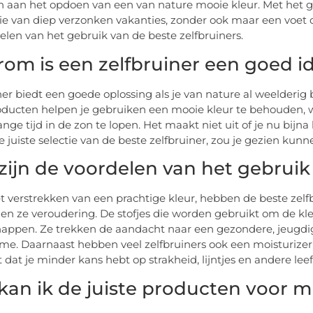
en aan het opdoen van een van nature mooie kleur. Met het ge
 die van diep verzonken vakanties, zonder ook maar een voet 
elen van het gebruik van de beste zelfbruiners.
om is een zelfbruiner een goed i
ner biedt een goede oplossing als je van nature al weelderig 
ducten helpen je gebruiken een mooie kleur te behouden, wa
ange tijd in de zon te lopen. Het maakt niet uit of je nu bij
de juiste selectie van de beste zelfbruiner, zou je gezien ku
zijn de voordelen van het gebruik
t verstrekken van een prachtige kleur, hebben de beste zelfb
n ze veroudering. De stofjes die worden gebruikt om de kl
appen. Ze trekken de aandacht naar een gezondere, jeugdig
me. Daarnaast hebben veel zelfbruiners ook een moisturizer
 dat je minder kans hebt op strakheid, lijntjes en andere lee
kan ik de juiste producten voor mi