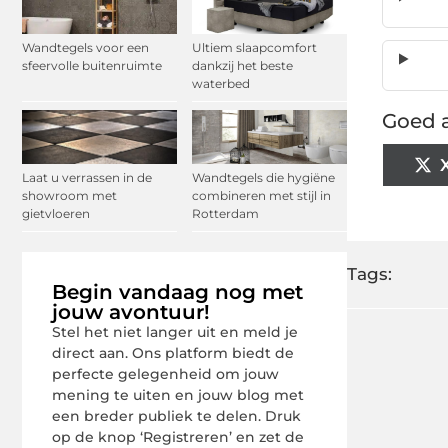
Wandtegels voor een
Ultiem slaapcomfort
sfeervolle buitenruimte
dankzij het beste
waterbed
Goed a
Laat u verrassen in de
Wandtegels die hygiëne
showroom met
combineren met stijl in
gietvloeren
Rotterdam
Tags:
Begin vandaag nog met
jouw avontuur!
Stel het niet langer uit en meld je
direct aan. Ons platform biedt de
perfecte gelegenheid om jouw
mening te uiten en jouw blog met
een breder publiek te delen. Druk
op de knop ‘Registreren’ en zet de