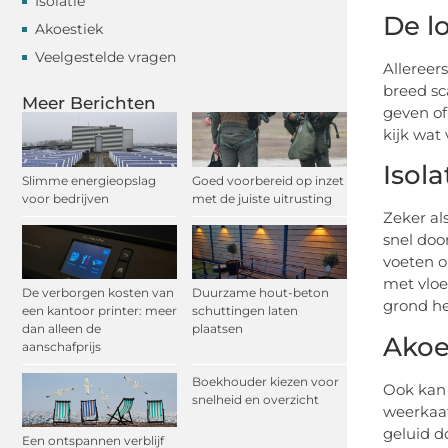
Isolatie
De l
Akoestiek
Veelgestelde vragen
Allereers
breed sc
Meer Berichten
geven of
kijk wat 
Isola
Slimme energieopslag
Goed voorbereid op inzet
voor bedrijven
met de juiste uitrusting
Zeker al
snel doo
voeten o
met vloe
De verborgen kosten van
Duurzame hout-beton
grond he
een kantoor printer: meer
schuttingen laten
dan alleen de
plaatsen
Akoe
aanschafprijs
Boekhouder kiezen voor
Ook kan 
snelheid en overzicht
weerkaat
geluid d
Een ontspannen verblijf