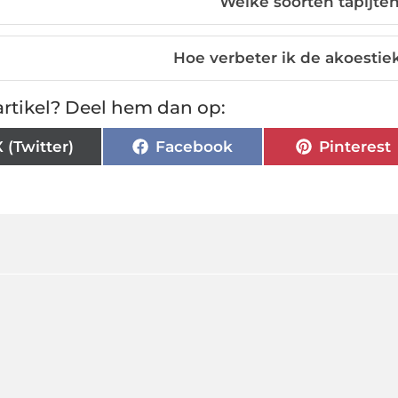
Welke soorten tapijten
Hoe verbeter ik de akoestiek
rtikel? Deel hem dan op:
X (Twitter)
Facebook
Pinterest