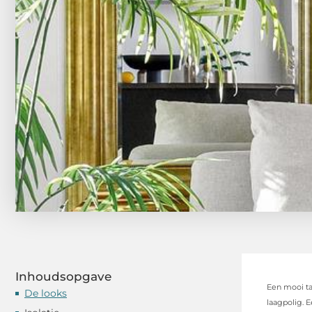
Inhoudsopgave
Een mooi tap
De looks
laagpolig. E