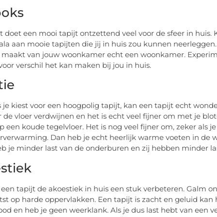
ooks
t doet een mooi tapijt ontzettend veel voor de sfeer in huis. 
ala aan mooie tapijten die jij in huis zou kunnen neerleggen.
 maakt van jouw woonkamer echt een woonkamer. Experimen
voor verschil het kan maken bij jou in huis.
tie
s je kiest voor een hoogpolig tapijt, kan een tapijt echt wond
r de vloer verdwijnen en het is echt veel fijner om met je blo
p een koude tegelvloer. Het is nog veel fijner om, zeker als j
rverwarming. Dan heb je echt heerlijk warme voeten in de win
b je minder last van de onderburen en zij hebben minder las
stiek
een tapijt de akoestiek in huis een stuk verbeteren. Galm ont
st op harde oppervlakken. Een tapijt is zacht en geluid kan h
ood en heb je geen weerklank. Als je dus last hebt van een v