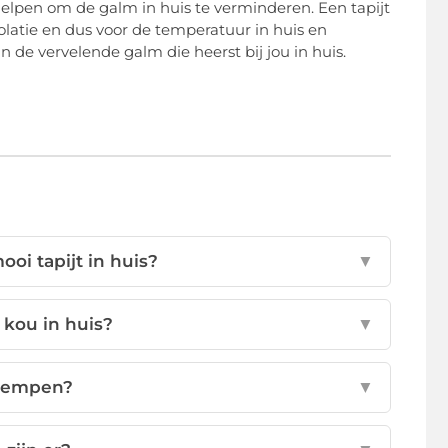
elpen om de galm in huis te verminderen. Een tapijt
olatie en dus voor de temperatuur in huis en
n de vervelende galm die heerst bij jou in huis.
oi tapijt in huis?
▼
 kou in huis?
▼
 dempen?
▼