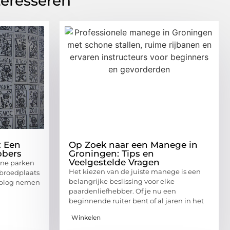
teresseren
: Een
Op Zoek naar een Manege in
bbers
Groningen: Tips en
Veelgestelde Vragen
ene parken
Het kiezen van de juiste manege is een
n broedplaats
belangrijke beslissing voor elke
e blog nemen
paardenliefhebber. Of je nu een
beginnende ruiter bent of al jaren in het
Winkelen