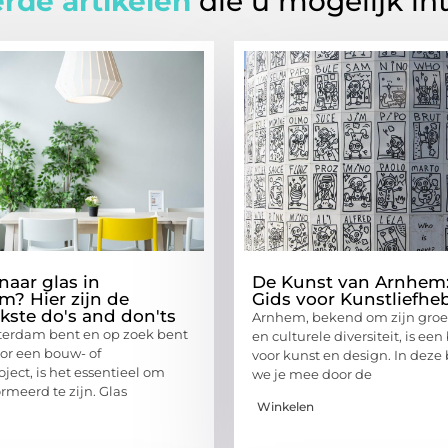
rde artikelen
die u mogelijk in
naar glas in
De Kunst van Arnhem
m? Hier zijn de
Gids voor Kunstliefhe
jkste do's and don'ts
Arnhem, bekend om zijn gro
otterdam bent en op zoek bent
en culturele diversiteit, is ee
oor een bouw- of
voor kunst en design. In dez
ject, is het essentieel om
we je mee door de
rmeerd te zijn. Glas
Winkelen