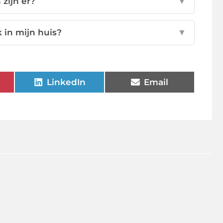
 zijn er?
▼
 in mijn huis?
▼
LinkedIn
Email