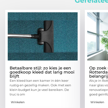
Gerelatee
Betaalbare stijl: zo kies je een
Op zoek 
goedkoop kleed dat lang mooi
Rotterda
blijft
belangri
Een kleed kan een kamer in één keer
Als je in R
rustig en gezellig maken. Ook met een
naar glas v
klein budget kun je veel bereiken. De
renovatiepro
truc is om
goed geïnfo
Winkelen
Winkelen