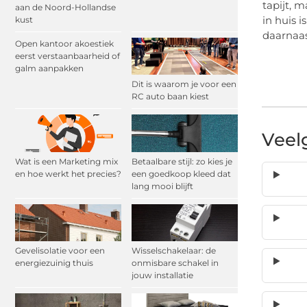
tapijt, 
aan de Noord-Hollandse
in huis 
kust
daarnaas
Open kantoor akoestiek
eerst verstaanbaarheid of
galm aanpakken
Dit is waarom je voor een
RC auto baan kiest
Veel
Wat is een Marketing mix
Betaalbare stijl: zo kies je
en hoe werkt het precies?
een goedkoop kleed dat
lang mooi blijft
Gevelisolatie voor een
Wisselschakelaar: de
energiezuinig thuis
onmisbare schakel in
jouw installatie