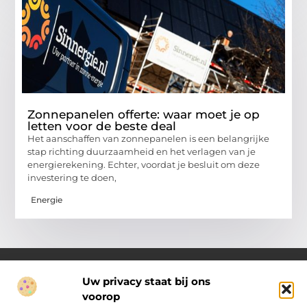
Zonnepanelen offerte: waar moet je op
letten voor de beste deal
Het aanschaffen van zonnepanelen is een belangrijke
stap richting duurzaamheid en het verlagen van je
energierekening. Echter, voordat je besluit om deze
investering te doen,
Energie
Uw privacy staat bij ons
voorop
Over Pakhuisroosendaal.nl