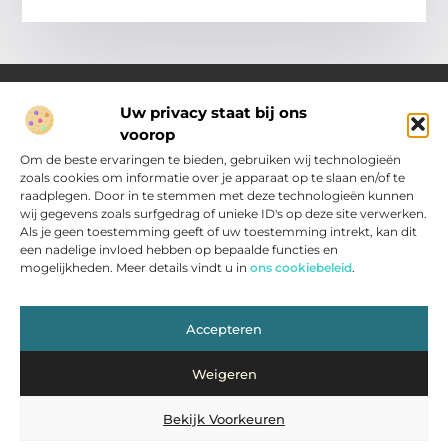
Uw privacy staat bij ons
voorop
Over Pakhuisroosendaal.nl
Jouw gids voor inspiratie en tips uit het dagelijks leven.
Om de beste ervaringen te bieden, gebruiken wij technologieën
Ontdek een brede verzameling blogs en artikelen die je helpen
zoals cookies om informatie over je apparaat op te slaan en/of te
om het meeste uit elke dag te halen, met praktische adviezen
raadplegen. Door in te stemmen met deze technologieën kunnen
en verrassende inzichten.
wij gegevens zoals surfgedrag of unieke ID's op deze site verwerken.
Als je geen toestemming geeft of uw toestemming intrekt, kan dit
een nadelige invloed hebben op bepaalde functies en
Main Links
mogelijkheden. Meer details vindt u in
ons cookiebeleid
.
Nederlandse Linkbuilding: zo vergroot jij je zichtbaarheid in Nederland
Inkomsten genereren met jouw website: slimme strategieën voor resultaat
Bericht categorie
Accepteren
Weigeren
Bekijk Voorkeuren
@2025 www.pakhuisroosendaal.nl. All Right Reserved.